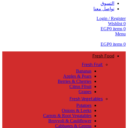
التسوق
تواصل معنا
Login / Register
Wishlist
0
EGP
0
items
0
Menu
EGP
0
items
0
Fresh Food
Fresh Fruit
Bananas
Apples & Pears
Berries & Cherries
Citrus Ffruit
Grapes
Fresh Vegetables
Potatoes
Onions & Leeks
Carrots & Root Vegatables
Brovvoli & Cauliflower
Cabbages & Greens