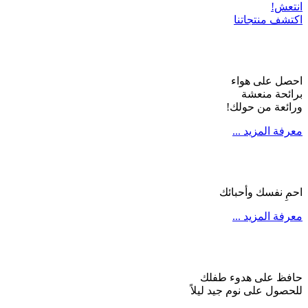
انتعش!
اكتشف منتجاتنا
احصل على هواء
برائحة منعشة
ورائعة من حولك!
معرفة المزيد ...
احمِ نفسك وأحبائك
معرفة المزيد ...
حافظ على هدوء طفلك
للحصول على نوم جيد ليلاً