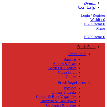
التسوق
تواصل معنا
Login / Register
Wishlist
0
EGP
0
items
0
Menu
EGP
0
items
0
Fresh Food
Fresh Fruit
Bananas
Apples & Pears
Berries & Cherries
Citrus Ffruit
Grapes
Fresh Vegetables
Potatoes
Onions & Leeks
Carrots & Root Vegatables
Brovvoli & Cauliflower
Cabbages & Greens