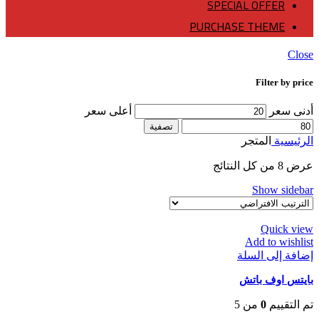
SPECIAL OFFER
PURCHASE THEME
Close
Filter by price
أدنى سعر
أعلى سعر
تصفية
الرئيسية
المتجر
عرض ⁦8⁩ من كل النتائج
Show sidebar
Quick view
Add to wishlist
إضافة إلى السلة
بايتس اوف باتش
تم التقييم
0
من 5