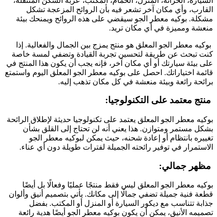
السيارة، الخزانة، المنزل، الحمام، المكتب، عربة السكن المتنقلة،
القارب، وأي مكان آخر تشعر فيه بأن الروائح المزعجة تشكل
مشكلة. بوكيه معطر الجو سيقضي على هذه الروائح ويمنحك بيئة
منعشة ومميزة في أي مكان تريد.
بوكيه معطر الجو المعلق هو منتج يمزج بين الجمال والفعالية. إذا
كنت تبحث عن طريقة لتحسين تجربة القيادة وتضفي لمسة خاصة
على بيئة سيارتك أو أي مكان آخر، فإنه يجب أن يكون هذا المنتج في
قائمة اختياراتك. احصل على بوكيه معطر الجو المعلق اليوم واستمتع
برائحة رائعة وبيئة منعشة في كل مكان تذهب إليه.
منتج معتمد على التكنولوجيا:
بوكيه معطر الجو المعلق يعتمد على تكنولوجيا حديثة لإطلاق الرائحة
بشكل مستمر ومتوازن. هذا يعني أنه لن تحتاج إلى القلق بشأن
تغييره بانتظام أو إعادة شحنه، حيث يمكن لبوكيه معطر الجو
الاستمرار في توفير رائحته الجميلة لفترات طويلة دون أي عناء.
مظهر جمالي:
بوكيه معطر الجو المعلق ليس فقط منتجًا عمليًا وفعالًا بل أيضًا
قطعة فنية جميلة تضفي جمالًا إلى مكانك. يأتي بتصميم أنيق وألوان
جذابة تتناسب مع ديكور السيارة أو المنزل أو المكتب. بفضل
تصميمه الأنيق، يمكن أن يكون بوكيه معطر الجو أيضًا هدية رائعة