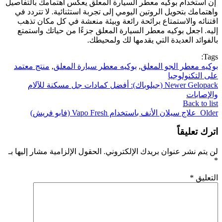
إن استخدام بوكيه معطر السيارة المعلق يعكس اهتمامك بالتفاصيل
واهتمامك بتحويل الروتين اليومي إلى تجربة استثنائية. لا تتردد في
اقتنائه والاستمتاع برائحة رائعة وبيئة منعشة في كل مكان تذهب
إليه. اجعل بوكيه معطر السيارة المعلق جزءًا من حياتك واستمتع
بالفوائد العديدة التي يقدمها لك ولمحيطك.
Tags:
بوكيه معطر الجو المعلق
,
بوكيه معطر سيارة المعلق
,
منتج معتمد
على التكنولوجيا
Newer
Gelopack (جيلوباك): أفضل كمادات جل مسكنة للآلام
والإصابات
Back to list
Older
علاج سيلان الأنف باستخدام Vapo Fresh (فابو فريش)
اترك تعليقاً
لن يتم نشر عنوان بريدك الإلكتروني.
الحقول الإلزامية مشار إليها بـ
*
التعليق
*