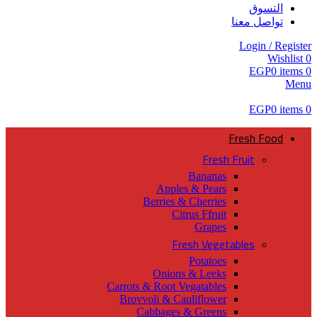
التسوق
تواصل معنا
Login / Register
Wishlist
0
EGP
0
items
0
Menu
EGP
0
items
0
Fresh Food
Fresh Fruit
Bananas
Apples & Pears
Berries & Cherries
Citrus Ffruit
Grapes
Fresh Vegetables
Potatoes
Onions & Leeks
Carrots & Root Vegatables
Brovvoli & Cauliflower
Cabbages & Greens