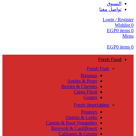
التسوق
تواصل معنا
Login / Register
Wishlist
0
EGP
0
items
0
Menu
EGP
0
items
0
Fresh Food
Fresh Fruit
Bananas
Apples & Pears
Berries & Cherries
Citrus Ffruit
Grapes
Fresh Vegetables
Potatoes
Onions & Leeks
Carrots & Root Vegatables
Brovvoli & Cauliflower
Cabbages & Greens