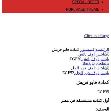
SPECIAL OFFER
PURCHASE THEME
Click to enlarge
الرئيسية
كيمستور
كمادة فابو فريش
بايتس اوف باتش
30
EGP
Back to products
بايتس اوف خرز الجل
52
EGP
كمادة فابو فريش
EGP
35
أول كمادة مستنشقة في مصر
الوصف: