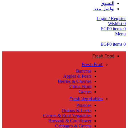
التسوق
تواصل معنا
Login / Register
Wishlist
0
EGP
0
items
0
Menu
EGP
0
items
0
Fresh Food
Fresh Fruit
Bananas
Apples & Pears
Berries & Cherries
Citrus Ffruit
Grapes
Fresh Vegetables
Potatoes
Onions & Leeks
Carrots & Root Vegatables
Brovvoli & Cauliflower
Cabbages & Greens